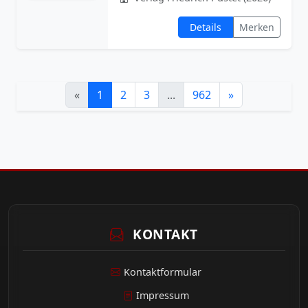
Details
Merken
«
1
2
3
...
962
»
KONTAKT
Kontaktformular
Impressum