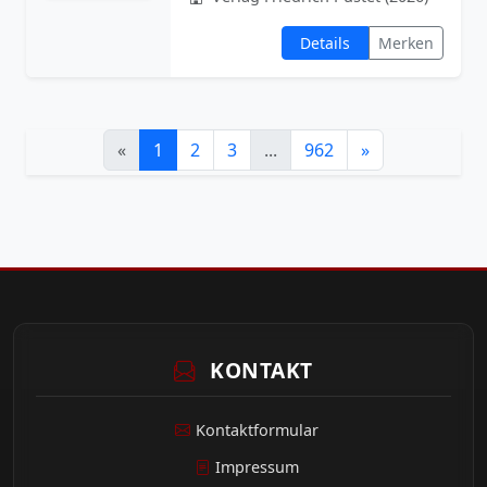
Details
Merken
«
1
2
3
...
962
»
KONTAKT
Kontaktformular
Impressum