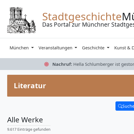
Zum Inhalt springen
Stadtgeschichte
M
Das Portal zur Münchner Stadtge
München
Veranstaltungen
Geschichte
Kunst & 
Nachruf:
Hella Schlumberger ist gesto
Literatur
Such
Alle Werke
9.617 Einträge gefunden