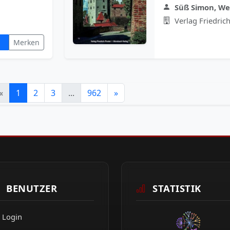
Süß Simon, We
Verlag Friedrich
Merken
«
1
2
3
...
962
»
BENUTZER
STATISTIK
Login