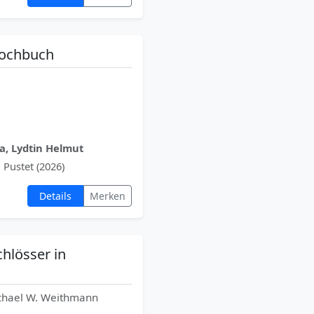
Kochbuch
, Lydtin Helmut
 Pustet (2026)
Details
Merken
hlösser in
ichael W. Weithmann