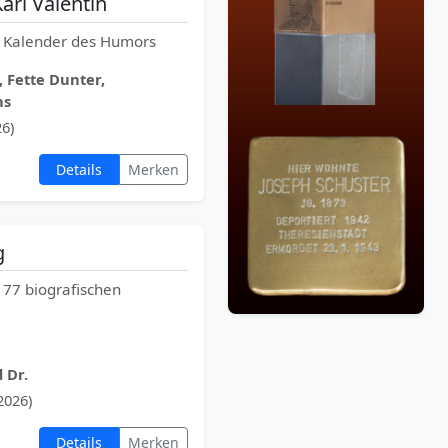
arl Valentin
e Kalender des Humors
 Fette Dunter,
ns
26)
Details
Merken
g
 77 biografischen
 Dr.
(2026)
Details
Merken