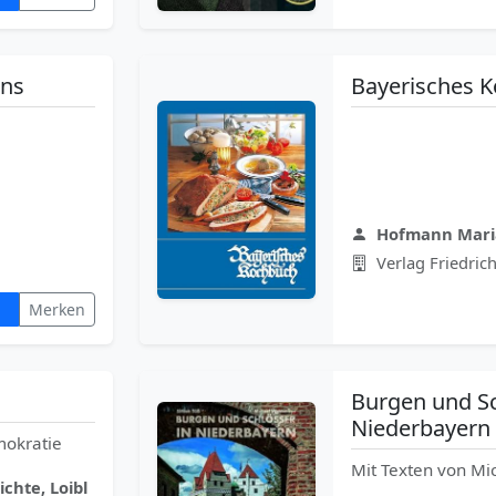
uns
Bayerisches 
Hofmann Maria
Verlag Friedrich
Merken
Burgen und Sc
Niederbayern
mokratie
Mit Texten von M
chte, Loibl