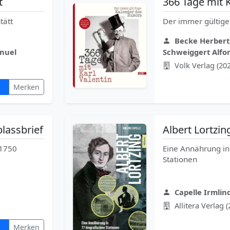
t
366 Tage mit K
tätt
Der immer gültig
Becke Herbert,
nuel
Schweiggert Alfo
Volk Verlag (20
Merken
lassbrief
Albert Lortzin
 1750
Eine Annährung in
Stationen
Capelle Irmlind
Allitera Verlag 
Merken