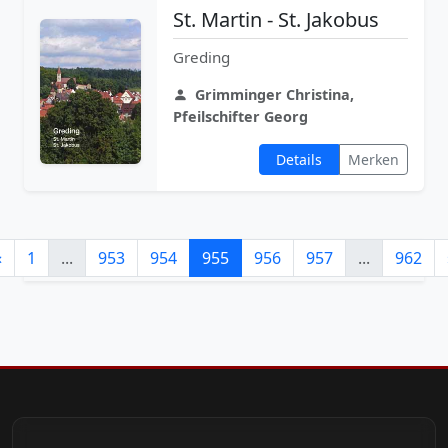
St. Martin - St. Jakobus
Greding
Grimminger Christina,
Pfeilschifter Georg
Details
Merken
«
1
...
953
954
955
956
957
...
962