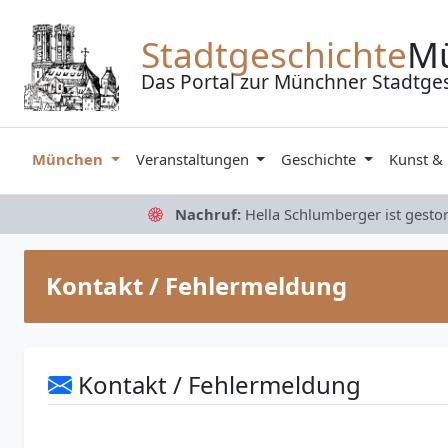
Zum Inhalt springen
Stadtgeschichte
M
Das Portal zur Münchner Stadtge
München
Veranstaltungen
Geschichte
Kunst &
Nachruf:
Hella Schlumberger ist gesto
Kontakt / Fehlermeldung
Kontakt / Fehlermeldung