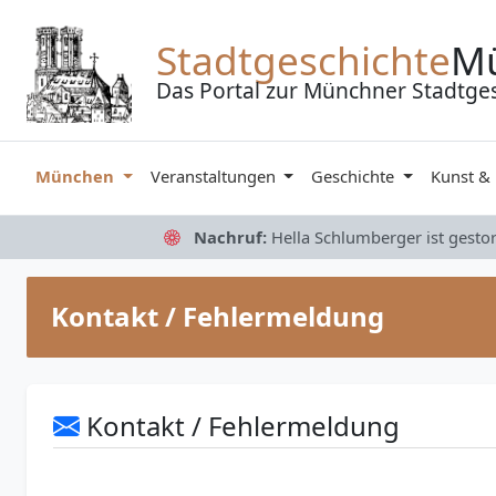
Zum Inhalt springen
Stadtgeschichte
M
Das Portal zur Münchner Stadtge
München
Veranstaltungen
Geschichte
Kunst &
Nachruf:
Hella Schlumberger ist gesto
Kontakt / Fehlermeldung
Kontakt / Fehlermeldung