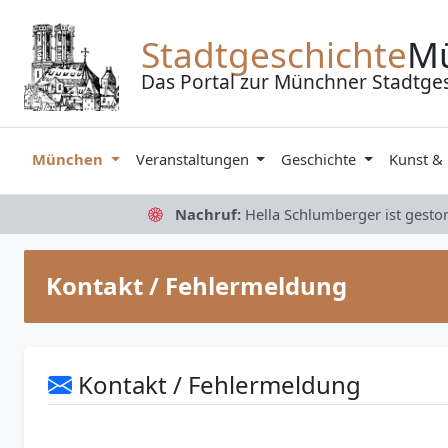
Zum Inhalt springen
Stadtgeschichte
M
Das Portal zur Münchner Stadtge
München
Veranstaltungen
Geschichte
Kunst &
Nachruf:
Hella Schlumberger ist gesto
Kontakt / Fehlermeldung
Kontakt / Fehlermeldung