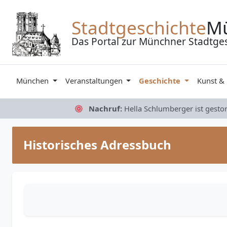
Zum Inhalt springen
Stadtgeschichte
M
Das Portal zur Münchner Stadtge
München
Veranstaltungen
Geschichte
Kunst &
Nachruf:
Hella Schlumberger ist gesto
Historisches Adressbuch