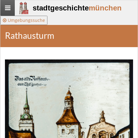
Stadtgeschichte-
stadtgeschichte
münchen
München
Umgebungssuche
Rathausturm